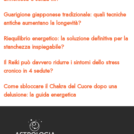
Guarigione giapponese tradizionale: quali tecniche
antiche aumentano la longevità?
Riequilibrio energetico: la soluzione definitiva per la
stanchezza inspiegabile?
Il Reiki può davvero ridurre i sintomi dello stress
cronico in 4 sedute?
Come sbloccare il Chakra del Cuore dopo una
delusione: la guida energetica